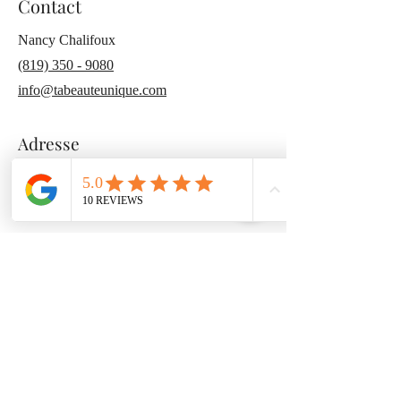
Contact
vieillissement prématuré de la peau. 
Cliniquement prouvé pour augmenter les 
Nancy Chalifoux
niveaux d'hydratation de 65%*. 87 % des 
(819) 350 - 9080
utilisatrices ont constaté que leur peau 
paraissait plus unifiée après une seule 
info@tabeauteunique.com
application*.  
Formulé de façon réfléchie, exempt de 
Adresse
parabènes et de parfums artificiels.
44 Rue Notre Dame East, Victoriaville
Une crème solaire qui agit comme soin 
G6P 3Z5
de la peau
Conçue pour les peaux sensibles et 
vieillissantes
1. Fournit une protection UVA et UVB à 
large spectre SPF 30.
2. Formulé avec de l’oxyde de zinc 
Ecocert biologique et des filtres UV pour 
une formulation pure.
3. Aide à se protéger contre la lumière 
bleue émise par les téléphones et les 
appareils.